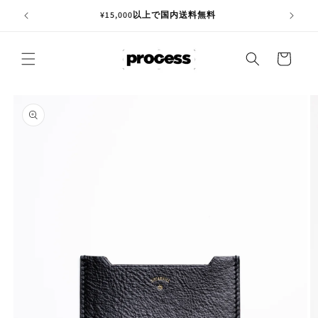
コンテ
ンツに
進む
カ
ー
ト
商品情
報にス
キップ