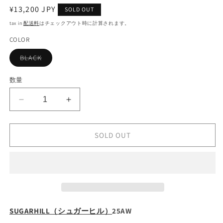
を
通
¥13,200 JPY
SOLD OUT
開
く
常
tax in
配送料
はチェックアウト時に計算されます。
価
COLOR
格
バ
BLACK
リ
エ
ー
数量
シ
ョ
ン
[SUGARHILL]
[SUGARHILL]
は
売
CARD
CARD
り
CASE
CASE
切
れ
SOLD OUT
の
の
て
数
数
い
る
量
量
か
販
を
を
売
で
減
増
き
ら
や
ま
せ
す
す
SUGARHILL（シュガーヒル）
ん
25AW