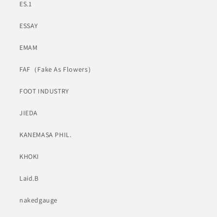
ES.1
ESSAY
EMAM
FAF（Fake As Flowers）
FOOT INDUSTRY
JIEDA
KANEMASA PHIL.
KHOKI
Laid.B
nakedgauge