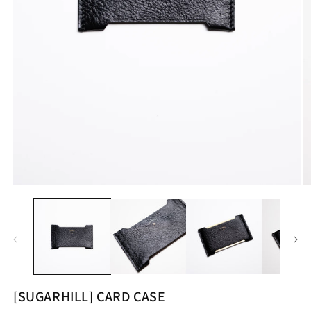
モ
ー
ダ
ル
で
メ
デ
ィ
ア
[SUGARHILL] CARD CASE
(2
(1)